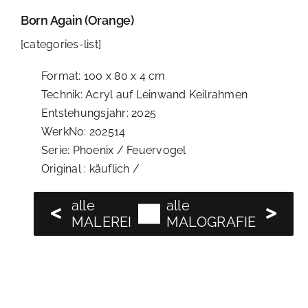
Born Again (Orange)
[categories-list]
Format: 100 x 80 x 4 cm
Technik: Acryl auf Leinwand Keilrahmen
Entstehungsjahr: 2025
WerkNo: 202514
Serie: Phoenix / Feuervogel
Original : käuflich /
alle
alle
alle
MALEREI
MALOGRAFIE