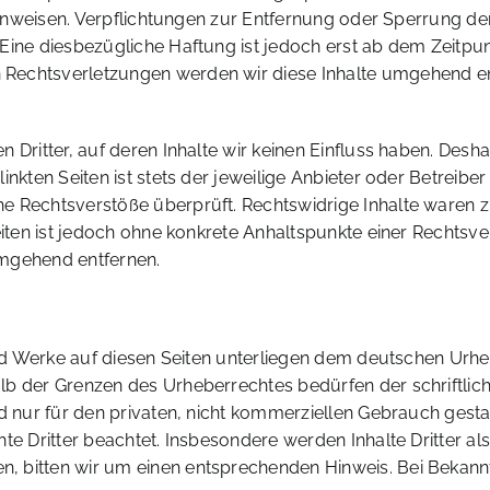
t hinweisen. Verpflichtungen zur Entfernung oder Sperrung 
Eine diesbezügliche Haftung ist jedoch erst ab dem Zeitpun
Rechtsverletzungen werden wir diese Inhalte umgehend en
 Dritter, auf deren Inhalte wir keinen Einfluss haben. Desh
nkten Seiten ist stets der jeweilige Anbieter oder Betreiber 
 Rechtsverstöße überprüft. Rechtswidrige Inhalte waren zu
Seiten ist jedoch ohne konkrete Anhaltspunkte einer Rechts
umgehend entfernen.
und Werke auf diesen Seiten unterliegen dem deutschen Urheb
lb der Grenzen des Urheberrechtes bedürfen der schriftli
d nur für den privaten, nicht kommerziellen Gebrauch gestatt
te Dritter beachtet. Insbesondere werden Inhalte Dritter al
, bitten wir um einen entsprechenden Hinweis. Bei Bekan