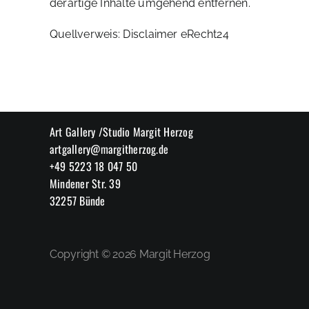
derartige Inhalte umgehend entfernen.
Quellverweis: Disclaimer eRecht24
Art Gallery /Studio Margit Herzog
artgallery@margitherzog.de
+49 5223 18 047 50
Mindener Str. 39
32257 Bünde
Copyright © 2026 Margit Herzog