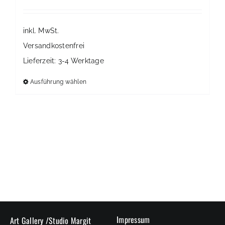
inkl. MwSt.
Versandkostenfrei
Lieferzeit:
3-4 Werktage
Ausführung wählen
Dieses
Produkt
weist
mehrere
Varianten
auf.
Die
Optionen
können
auf
der
Impressum
Art Gallery /Studio Margit
Produktseite