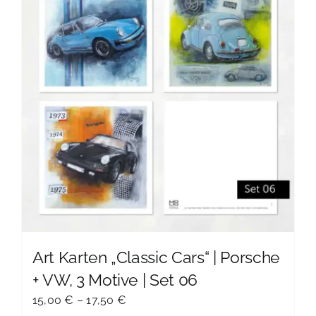
auf.
Die
Optionen
können
auf
der
Produktseite
gewählt
werden
Art Karten „Classic Cars“ | Porsche
+ VW, 3 Motive | Set 06
15,00
€
–
17,50
€