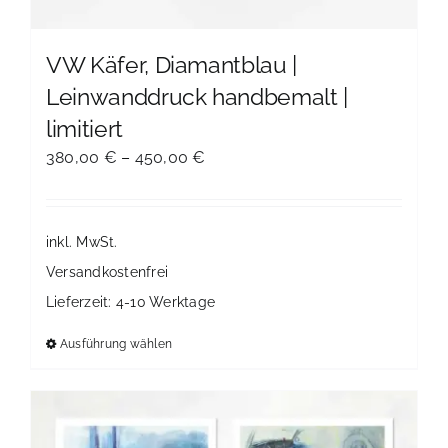
VW Käfer, Diamantblau |
Leinwanddruck handbemalt |
limitiert
380,00
€
–
450,00
€
inkl. MwSt.
Versandkostenfrei
Lieferzeit:
4-10 Werktage
Ausführung wählen
Dieses
Produkt
weist
mehrere
Varianten