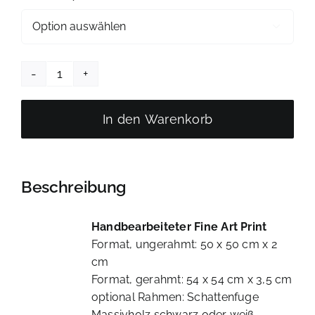

"Remember
Le
Mans"
In den Warenkorb
|
Porsche
|
Beschreibung
Leinwanddruck
handbemalt
|
Handbearbeiteter Fine Art Print
limitiert
Format, ungerahmt: 50 x 50 cm x 2
Menge
cm
Format, gerahmt: 54 x 54 cm x 3,5 cm
optional Rahmen: Schattenfuge
Massivholz schwarz oder weiß