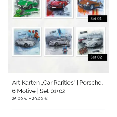
Optionen
können
auf
der
Produktseite
gewählt
werden
Art Karten „Car Rarities“ | Porsche,
6 Motive | Set 01+02
25,00
€
–
29,00
€