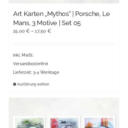
Art Karten „Mythos“ | Porsche, Le
Mans, 3 Motive | Set 05
15,00
€
–
17,50
€
inkl. MwSt.
Versandkostenfrei
Lieferzeit:
3-4 Werktage
Ausführung wählen
Dieses
Produkt
weist
mehrere
Varianten
auf.
Die