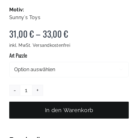
Motiv:
Sunny´s Toys
31,00
€
–
33,00
€
inkl. MwSt.
Versandkostenfrei
Art Puzzle

Art
Puzzle
"Toys"
In den Warenkorb
|
Porsche
GT3,