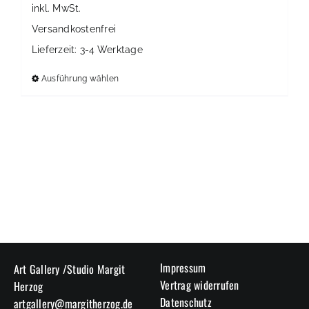
inkl. MwSt.
Versandkostenfrei
Lieferzeit:
3-4 Werktage
Ausführung wählen
Dieses
Produkt
weist
mehrere
Varianten
auf.
Die
Optionen
können
auf
der
Impressum
Art Gallery /Studio Margit
Produktseite
Vertrag widerrufen
Herzog
gewählt
Datenschutz
artgallery@margitherzog.de
werden