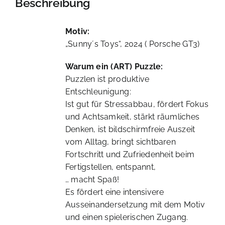
Beschreibung
112
Teile,
Metallbox
Motiv:
|
„Sunny´s Toys“, 2024 ( Porsche GT3)
Easy
Art
Warum ein (ART) Puzzle:
Edition
Puzzlen ist produktive
Menge
Entschleunigung:
Ist gut für Stressabbau, fördert Fokus
und Achtsamkeit, stärkt räumliches
Denken, ist bildschirmfreie Auszeit
vom Alltag, bringt sichtbaren
Fortschritt und Zufriedenheit beim
Fertigstellen, entspannt,
… macht Spaß!
Es fördert eine intensivere
Ausseinandersetzung mit dem Motiv
und einen spielerischen Zugang.