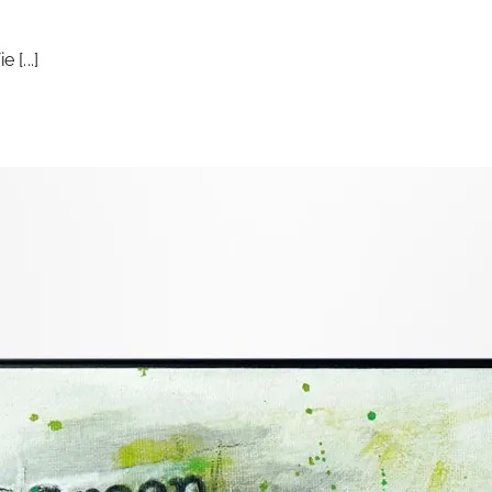
[...]