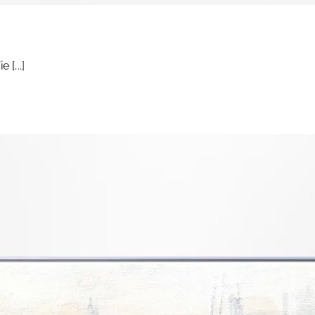
[...]