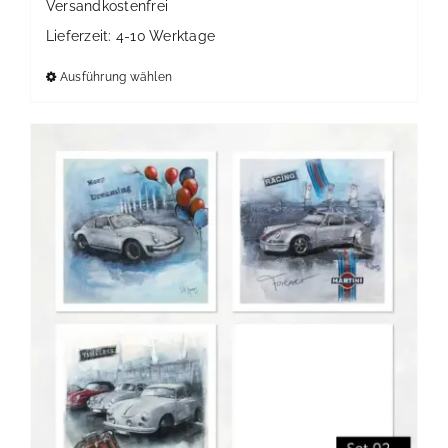
Versandkostenfrei
Lieferzeit:
4-10 Werktage
Ausführung wählen
Dieses
Produkt
weist
mehrere
Varianten
auf.
Die
Optionen
können
auf
der
Produktseite
gewählt
werden