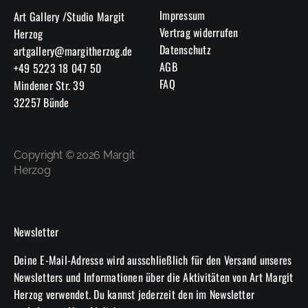
der
Impressum
Art Gallery /Studio Margit
Produktseite
Vertrag widerrufen
Herzog
gewählt
Datenschutz
artgallery@margitherzog.de
werden
AGB
+49 5223 18 047 50
FAQ
Mindener Str. 39
32257 Bünde
Copyright © 2026 Margit
Herzog
Newsletter
Deine E-Mail-Adresse wird ausschließlich für den Versand unseres
Newsletters und Informationen über die Aktivitäten von Art Margit
Herzog verwendet. Du kannst jederzeit den im Newsletter