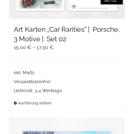
Art Karten „Car Rarities“ | Porsche,
3 Motive | Set 02
15,00
€
–
17,50
€
inkl. MwSt.
Versandkostenfrei
Lieferzeit:
3-4 Werktage
Ausführung wählen
Dieses
Produkt
weist
mehrere
Varianten