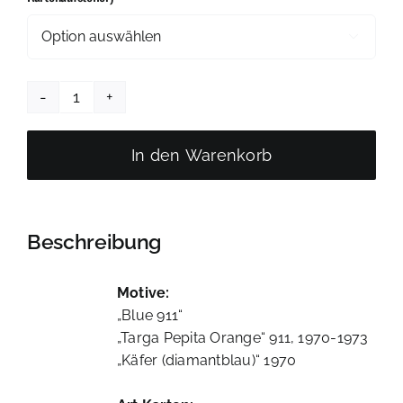

Art
Karten
"Classic
In den Warenkorb
Cars"
| Porsche
+
Beschreibung
VW,
3
Motive
Motive:
| Set
„Blue 911“
06
„Targa Pepita Orange“ 911, 1970-1973
Menge
„Käfer (diamantblau)“ 1970