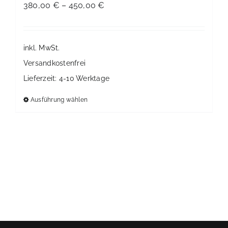
380,00
€
–
450,00
€
inkl. MwSt.
Versandkostenfrei
Lieferzeit:
4-10 Werktage
Ausführung wählen
Dieses
Produkt
weist
mehrere
Varianten
auf.
Die
Optionen
können
auf