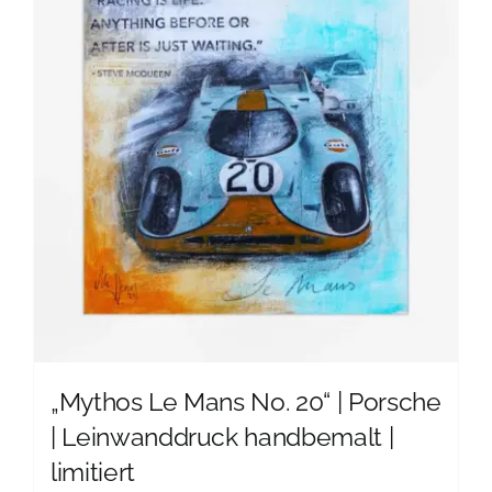
auf.
Die
Optionen
können
auf
der
Produktseite
gewählt
werden
„Mythos Le Mans No. 20“ | Porsche
| Leinwanddruck handbemalt |
limitiert